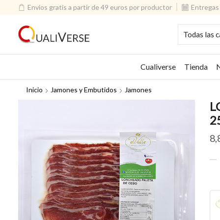
Envios gratis a partir de 49 euros por productor
Entregas 
Cualiverse
Tienda
N
Inicio
Jamones y Embutidos
Jamones
L
2
8,
LO
DE
PA
EL
VA
25
gr