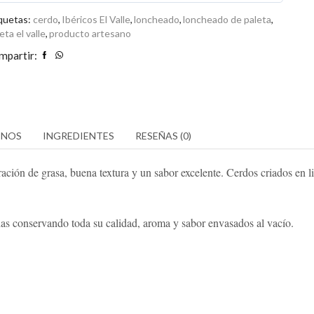
0
tidad
de
quetas:
cerdo
,
Ibéricos El Valle
,
loncheado
,
loncheado de paleta
,
eta el valle
,
producto artesano
5
mpartir:
ENOS
INGREDIENTES
RESEÑAS (0)
ción de grasa, buena textura y un sabor excelente. Cerdos criados en li
has conservando toda su calidad, aroma y sabor envasados al vacío.