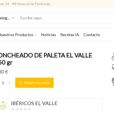
en 24 - 48 horas en la Península
ENTRADA
DE
BÚSQUEDA
uestros Productos
Noticias
Recetas IA
Contacto
ONCHEADO DE PALETA EL VALLE
50 gr
80
€
NCHEADO
Añadir a la cesta
LETA
LLE
IBÉRICOS EL VALLE
0