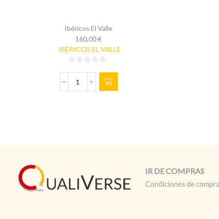
Ibéricos El Valle
160,00
€
IBÉRICOS EL VALLE
0
de
JAMÓN
5
EL
VALLE
1x
7
a
8
kg
cantidad
IR DE COMPRAS
Condiciones de compr