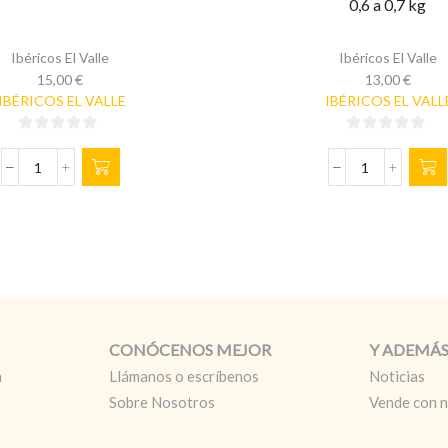
0,6 a 0,7 kg
Ibéricos El Valle
Ibéricos El Valle
15,00
€
13,00
€
IBÉRICOS EL VALLE
IBÉRICOS EL VALL
0
0
de
de
MORCÓN
SALCHICHÓ
5
5
EL
CAMPAÑA
VALLE
EL
de
VALLE
0.8
de
a
0,6
0.9
a
kg
0,7
cantidad
kg
CONÓCENOS MEJOR
Y ADEMÁ
cantidad
a
Llámanos o escríbenos
Noticias
Sobre Nosotros
Vende con 