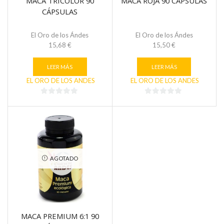
MACA TRICOLOR 90
MACA ROJA 90 CÁPSULAS
CÁPSULAS
El Oro de los Ándes
El Oro de los Ándes
15,68
€
15,50
€
LEER MÁS
LEER MÁS
EL ORO DE LOS ANDES
EL ORO DE LOS ANDES
0
0
de
de
5
5
AGOTADO
MACA PREMIUM 6:1 90