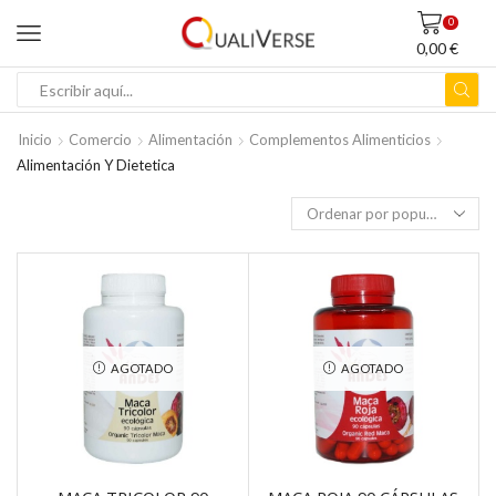
0
0,00
€
ENTRADA
DE
Inicio
Comercio
Alimentación
Complementos Alimenticios
BÚSQUEDA
Alimentación Y Dietetica
AGOTADO
AGOTADO