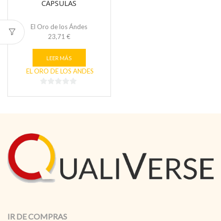
CÁPSULAS
El Oro de los Ándes
23,71
€
LEER MÁS
EL ORO DE LOS ANDES
0
de
5
IR DE COMPRAS