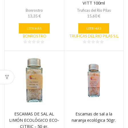
VITT 100ml
Bonrostro
Truficas del Río Pilas
13,35
€
15,60
€
LEER MÁS
LEER MÁS
BONROSTRO
TRUFICAS DEL RIO PILAS S.L.
0
0
de
de
5
5
ESCAMAS DE SAL AL
Escamas de sal a la
LIMÓN ECOLÓGICO ECO-
naranja ecológica 50gr.
CITRIC - 50 gr.