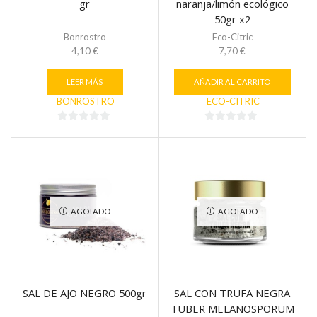
gr
naranja/limón ecológico
50gr x2
Bonrostro
Eco-Citric
4,10
€
7,70
€
LEER MÁS
AÑADIR AL CARRITO
BONROSTRO
ECO-CITRIC
0
0
de
de
5
5
AGOTADO
AGOTADO
SAL DE AJO NEGRO 500gr
SAL CON TRUFA NEGRA
TUBER MELANOSPORUM