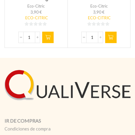
Eco-Citric
Eco-Citric
3,90
€
3,90
€
ECO-CITRIC
ECO-CITRIC
0
0
de
de
ESCAMAS
Escamas
5
5
DE
de
SAL
sal
AL
a
LIMÓN
la
ECOLÓGICO
naranja
ECO-
ecológica
CITRIC
50gr.
-
cantidad
50
gr.
cantidad
IR DE COMPRAS
Condiciones de compra