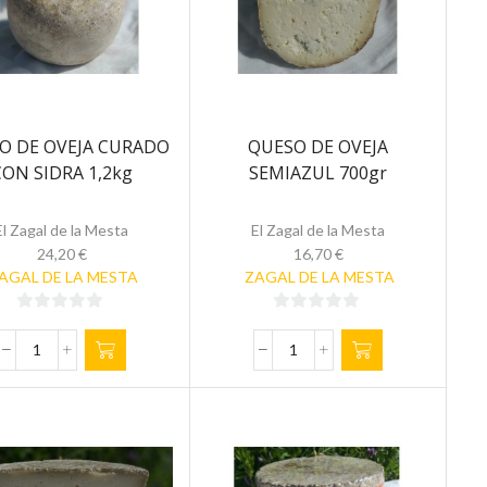
O DE OVEJA CURADO
QUESO DE OVEJA
CON SIDRA 1,2kg
SEMIAZUL 700gr
El Zagal de la Mesta
El Zagal de la Mesta
24,20
€
16,70
€
AGAL DE LA MESTA
ZAGAL DE LA MESTA
0
0
de
de
QUESO
QUESO
5
5
DE
DE
OVEJA
OVEJA
CURADO
SEMIAZUL
CON
700gr
SIDRA
cantidad