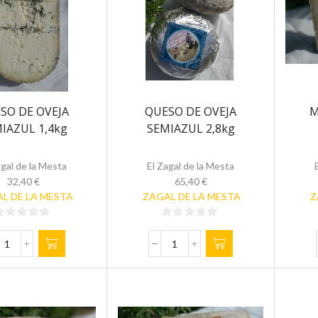
cantidad
300gr
cantidad
SO DE OVEJA
QUESO DE OVEJA
M
IAZUL 1,4kg
SEMIAZUL 2,8kg
agal de la Mesta
El Zagal de la Mesta
32,40
€
65,40
€
L DE LA MESTA
ZAGAL DE LA MESTA
Z
0
0
de
de
QUESO
QUESO
5
DE
DE
OVEJA
OVEJA
SEMIAZUL
SEMIAZUL
1,4kg
2,8kg