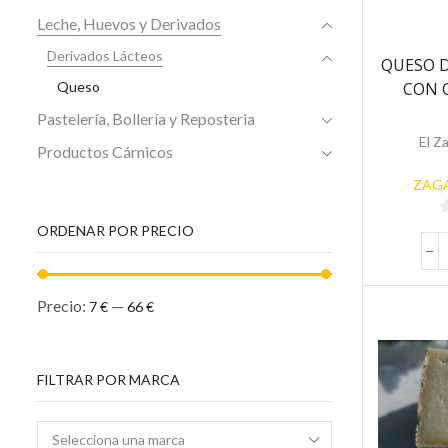
Leche, Huevos y Derivados
Derivados Lácteos
QUESO D
CON 
Queso
Pastelería, Bollería y Reposteria
El Z
Productos Cárnicos
ZAGA
ORDENAR POR PRECIO
5
Precio:
—
7 €
66 €
FILTRAR POR MARCA