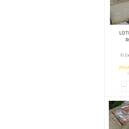
LOTE
R
El Z
ZAGA
5