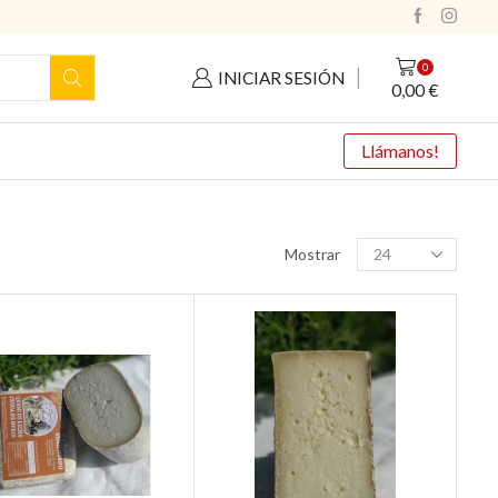
0
INICIAR SESIÓN
0,00
€
Llámanos!
Productos
Mostrar
por
pagina