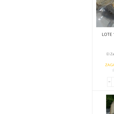
LOTE 
El Z
ZAGA
5