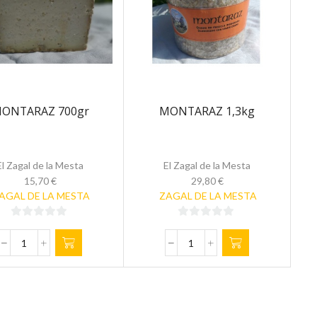
1,2kg
cantidad
ONTARAZ 700gr
MONTARAZ 1,3kg
El Zagal de la Mesta
El Zagal de la Mesta
15,70
€
29,80
€
AGAL DE LA MESTA
ZAGAL DE LA MESTA
0
0
de
de
MONTARAZ
MONTARAZ
5
5
700gr
1,3kg
cantidad
cantidad