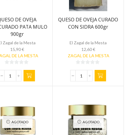
QUESO DE OVEJA
QUESO DE OVEJA CURADO
CURADO PATA MULO
CON SIDRA 600gr
900gr
El Zagal de la Mesta
El Zagal de la Mesta
15,90
€
12,60
€
AGAL DE LA MESTA
ZAGAL DE LA MESTA
0
0
de
de
QUESO
QUESO
5
5
DE
DE
OVEJA
OVEJA
SEMICURADO
CURADO
PATA
CON
MULO
SIDRA
900gr
600gr
AGOTADO
AGOTADO
cantidad
cantidad