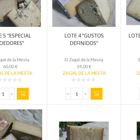
 5 "ESPECIAL
LOTE 4 "GUSTOS
LOTE
OEDORES"
DEFINIDOS"
agal de la Mesta
El Zagal de la Mesta
60,00
€
59,00
€
L DE LA MESTA
ZAGAL DE LA MESTA
Z
0
0
de
de
LOTE
LOTE
5
5
4
"ESPECIAL
"GUSTOS
ROEDORES"
DEFINIDOS"
cantidad
cantidad