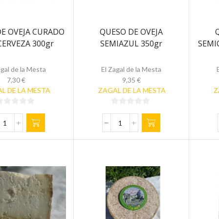
E OVEJA CURADO
QUESO DE OVEJA
CERVEZA 300gr
SEMIAZUL 350gr
SEMI
agal de la Mesta
El Zagal de la Mesta
7,30
€
9,35
€
L DE LA MESTA
ZAGAL DE LA MESTA
Z
0
0
de
de
QUESO
QUESO
5
DE
DE
OVEJA
OVEJA
CURADO
SEMIAZUL
CON
350gr
CERVEZA
cantidad
300gr
cantidad