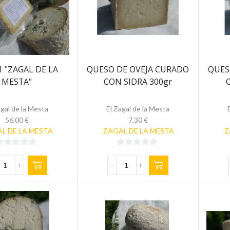
1 "ZAGAL DE LA
QUESO DE OVEJA CURADO
QUES
MESTA"
CON SIDRA 300gr
agal de la Mesta
El Zagal de la Mesta
56,00
€
7,30
€
L DE LA MESTA
ZAGAL DE LA MESTA
Z
0
0
de
de
LOTE
QUESO
5
1
DE
"ZAGAL
OVEJA
DE
CURADO
LA
CON
MESTA"
SIDRA