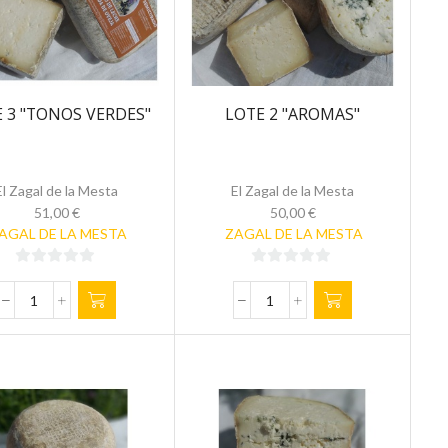
 3 "TONOS VERDES"
LOTE 2 "AROMAS"
El Zagal de la Mesta
El Zagal de la Mesta
51,00
€
50,00
€
AGAL DE LA MESTA
ZAGAL DE LA MESTA
0
0
de
de
LOTE
LOTE
5
5
3
2
"TONOS
"AROMAS"
VERDES"
cantidad
cantidad