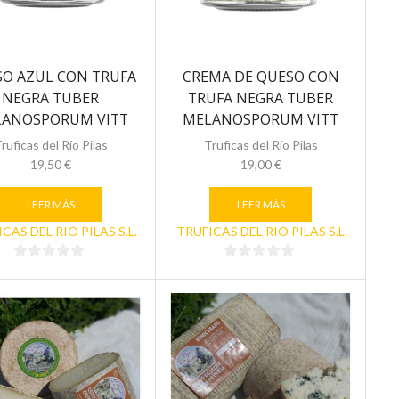
O AZUL CON TRUFA
CREMA DE QUESO CON
NEGRA TUBER
TRUFA NEGRA TUBER
ANOSPORUM VITT
MELANOSPORUM VITT
100ml
100ml
ruficas del Río Pilas
Truficas del Río Pilas
19,50
€
19,00
€
LEER MÁS
LEER MÁS
CAS DEL RIO PILAS S.L.
TRUFICAS DEL RIO PILAS S.L.
0
0
de
de
5
5