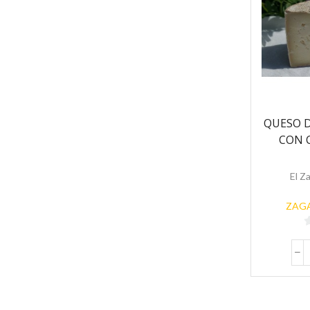
QUESO D
CON 
El Z
ZAGA
5