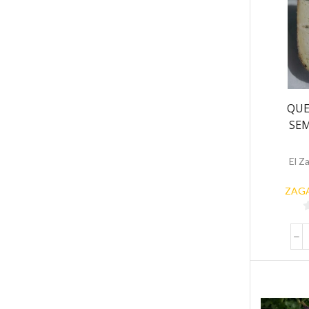
QUE
SEM
El Z
ZAGA
5