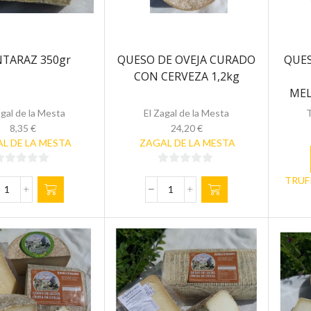
TARAZ 350gr
QUESO DE OVEJA CURADO
QUES
CON CERVEZA 1,2kg
MEL
agal de la Mesta
El Zagal de la Mesta
T
8,35
€
24,20
€
L DE LA MESTA
ZAGAL DE LA MESTA
0
0
TRUFI
de
de
MONTARAZ
QUESO
5
350gr
DE
cantidad
OVEJA
CURADO
CON
CERVEZA
1,2kg
cantidad