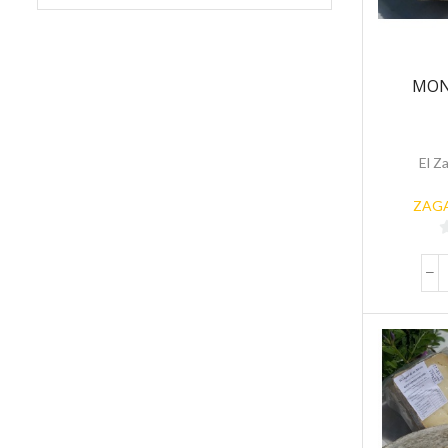
MON
El Z
ZAGA
5