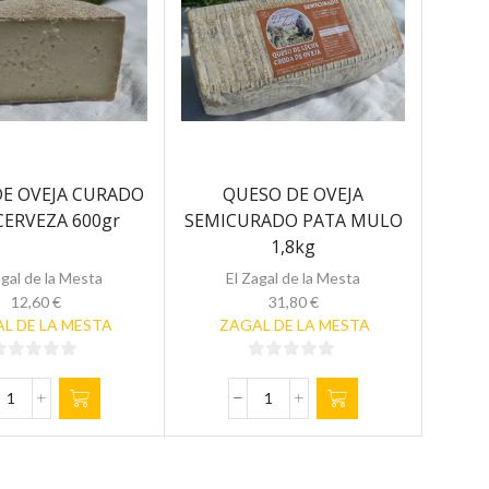
cantidad
cantidad
E OVEJA CURADO
QUESO DE OVEJA
CERVEZA 600gr
SEMICURADO PATA MULO
1,8kg
agal de la Mesta
El Zagal de la Mesta
12,60
€
31,80
€
L DE LA MESTA
ZAGAL DE LA MESTA
0
0
de
de
QUESO
QUESO
5
DE
DE
OVEJA
OVEJA
CURADO
SEMICURADO