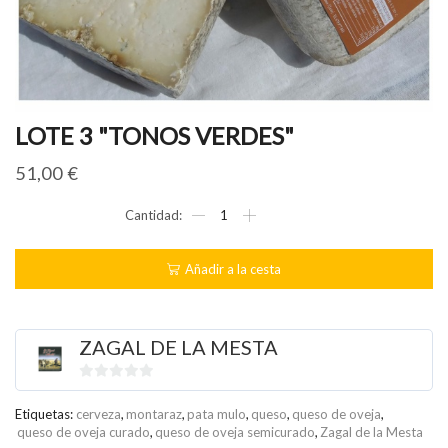
LOTE 3 "TONOS VERDES"
51,00
€
LOTE
3
"TONOS
VERDES"
Añadir a la cesta
cantidad
ZAGAL DE LA MESTA
0
de
Etiquetas:
cerveza
,
montaraz
,
pata mulo
,
queso
,
queso de oveja
,
queso de oveja curado
,
queso de oveja semicurado
,
Zagal de la Mesta
5