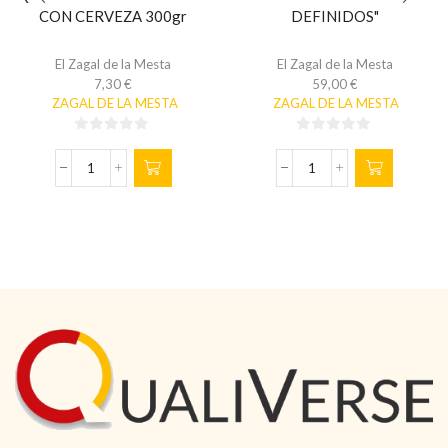
CON CERVEZA 300gr
DEFINIDOS"
El Zagal de la Mesta
El Zagal de la Mesta
7,30
€
59,00
€
ZAGAL DE LA MESTA
ZAGAL DE LA MESTA
0
0
de
de
QUESO
LOTE
5
5
DE
4
OVEJA
"GUSTOS
CURADO
DEFINIDOS"
CON
cantidad
CERVEZA
300gr
cantidad