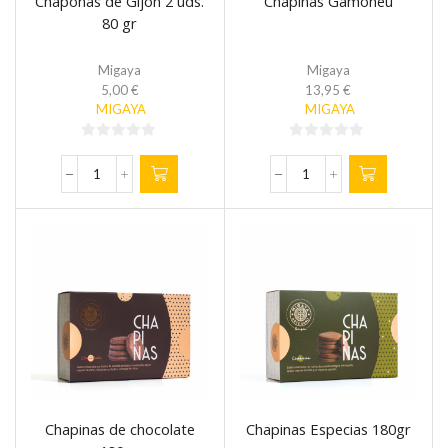
Chaponas de Gijón 2 uds.
Chapinas Gamoneu
80 gr
Migaya
Migaya
5,00
€
13,95
€
MIGAYA
MIGAYA
0
0
de
de
Chaponas
Chapinas
5
5
de
Gamoneu
Gijón
cantidad
2
uds.
80
gr
cantidad
Chapinas de chocolate
Chapinas Especias 180gr