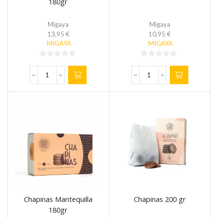
180gr
Migaya
Migaya
13,95
€
10,95
€
MIGAYA
MIGAYA
0
0
de
de
Chapinas
Chapinas
5
5
de
Especias
chocolate
180gr
180gr
cantidad
cantidad
Chapinas Mantequilla
Chapinas 200 gr
180gr