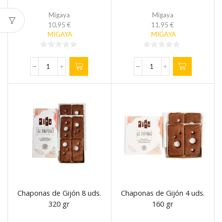
Migaya
Migaya
10,95
€
11,95
€
MIGAYA
MIGAYA
0
0
de
de
Chapinas
Chapinas
5
5
Mantequilla
200
180gr
gr
cantidad
cantidad
Chaponas de Gijón 8 uds.
Chaponas de Gijón 4 uds.
320 gr
160 gr