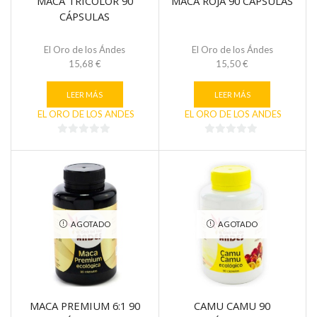
MACA TRICOLOR 90
MACA ROJA 90 CÁPSULAS
CÁPSULAS
El Oro de los Ándes
El Oro de los Ándes
15,68
€
15,50
€
LEER MÁS
LEER MÁS
EL ORO DE LOS ANDES
EL ORO DE LOS ANDES
0
0
de
de
5
5
AGOTADO
AGOTADO
MACA PREMIUM 6:1 90
CAMU CAMU 90