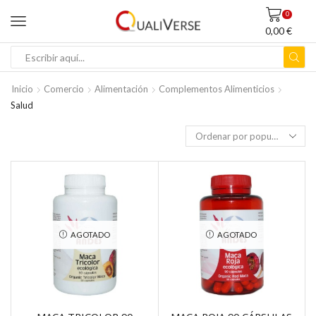
0
0,00
€
ENTRADA
DE
Inicio
Comercio
Alimentación
Complementos Alimenticios
BÚSQUEDA
Salud
AGOTADO
AGOTADO