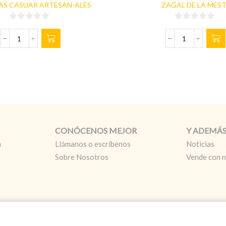
AS CASUAR ARTESAN-ALES
ZAGAL DE LA MES
0
0
de
de
LOTE
QUESO
5
5
DE
DE
24
OVEJA
CERVEZAS
SEMIAZUL
CASUAR
350gr
-
cantidad
24x
33
cl.
CONÓCENOS MEJOR
Y ADEMÁ
cantidad
a
Llámanos o escríbenos
Noticias
Sobre Nosotros
Vende con 
L. - CUALIVERSE
Política de Privacidad
Política de Cookies
Avi