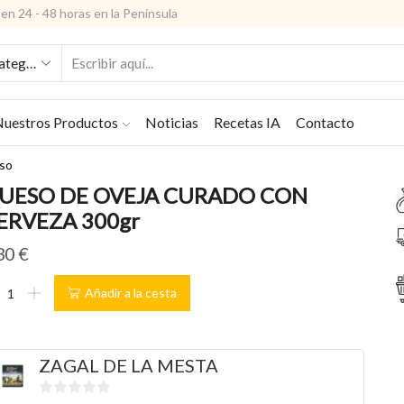
en 24 - 48 horas en la Península
ENTRADA
DE
BÚSQUEDA
uestros Productos
Noticias
Recetas IA
Contacto
so
UESO DE OVEJA CURADO CON
ERVEZA 300gr
30
€
ESO
Añadir a la cesta
EJA
RADO
N
ZAGAL DE LA MESTA
RVEZA
0gr