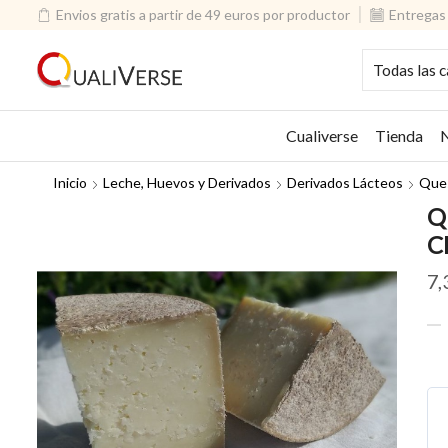
Envios gratis a partir de 49 euros por productor
Entregas 
Cualiverse
Tienda
N
Inicio
Leche, Huevos y Derivados
Derivados Lácteos
Que
Q
C
7,
QU
DE
OV
CU
CO
CE
30