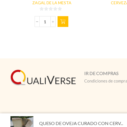
ZAGAL DE LA MESTA
CERVEZ
0
de
MONTARAZ
5
700gr
cantidad
IR DE COMPRAS
Condiciones de compr
© Copyright 2025 - General de Comunicaciones y Medios, S.
QUESO DE OVEJA CURADO CON CERV...