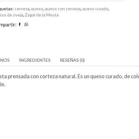
0
tidad
de
quetas:
cerveza
,
queso
,
queso con cerveza
,
queso curado
,
eso de oveja
,
Zagal de la Mesta
5
mpartir:
ENOS
INGREDIENTES
RESEÑAS (0)
sta prensada con corteza natural. Es un queso curado, de col
le.