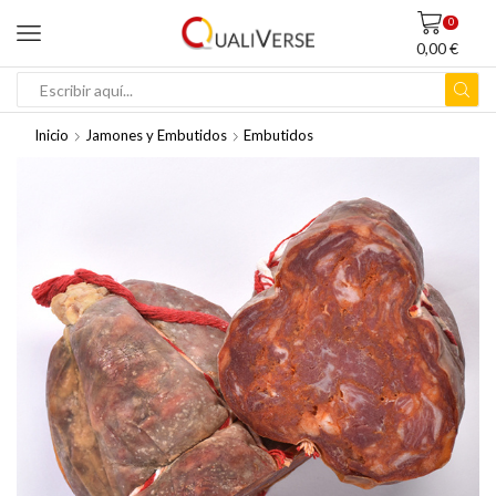
0
0,00
€
ENTRADA
DE
Inicio
Jamones y Embutidos
Embutidos
BÚSQUEDA