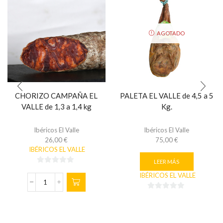
AGOTADO
CHORIZO CAMPAÑA EL
PALETA EL VALLE de 4,5 a 5
VALLE de 1,3 a 1,4 kg
Kg.
Ibéricos El Valle
Ibéricos El Valle
26,00
€
75,00
€
IBÉRICOS EL VALLE
LEER MÁS
0
IBÉRICOS EL VALLE
de
CHORIZO
5
CAMPAÑA
0
EL
de
VALLE
5