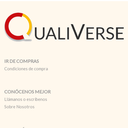
de
1,3
a
1,4
kg
cantidad
IR DE COMPRAS
Condiciones de compra
CONÓCENOS MEJOR
Llámanos o escríbenos
Sobre Nosotros