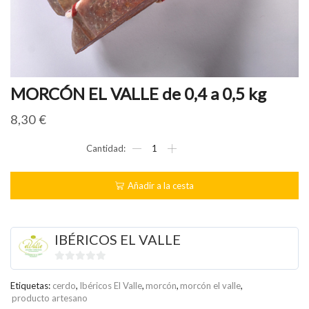
MORCÓN EL VALLE de 0,4 a 0,5 kg
8,30
€
MORCÓN
EL
VALLE
de
Añadir a la cesta
0,4
a
0,5
kg
IBÉRICOS EL VALLE
cantidad
0
de
Etiquetas:
cerdo
,
Ibéricos El Valle
,
morcón
,
morcón el valle
,
producto artesano
5