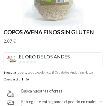
COPOS AVENA FINOS SIN GLUTEN
2,87
€
EL ORO DE LOS ANDES
0
de
Etiquetas:
avena
,
copos
,
ecológico
,
El Oro de los Andes
,
sin gluten
5
Compartir:
Busca nuestras ofertas
Entrega: te entregamos el pedido en cualquier