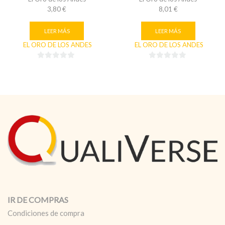
3,80
€
8,01
€
LEER MÁS
LEER MÁS
EL ORO DE LOS ANDES
EL ORO DE LOS ANDES
0
0
de
de
5
5
IR DE COMPRAS
Condiciones de compra