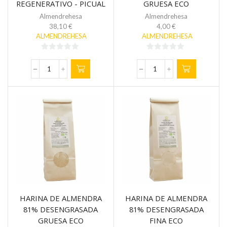
REGENERATIVO - PICUAL
GRUESA ECO
3L
REGENERATIVA 125 gr
Almendrehesa
Almendrehesa
38,10
€
4,00
€
ALMENDREHESA
ALMENDREHESA
0
0
de
de
ACEITE
HARINA
5
5
DE
DE
OLIVA
ALMENDRA
VIRGEN
81%
EXTRA
DESENGRASADA
ECO
GRUESA
REGENERATIVO
ECO
-
REGENERATIVA
PICUAL
125
3L
gr
cantidad
cantidad
HARINA DE ALMENDRA
HARINA DE ALMENDRA
81% DESENGRASADA
81% DESENGRASADA
GRUESA ECO
FINA ECO