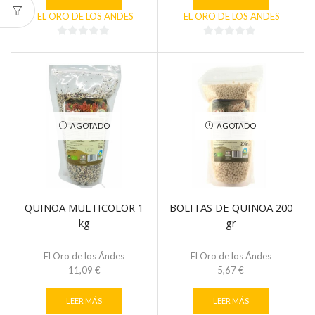
EL ORO DE LOS ANDES
EL ORO DE LOS ANDES
0
0
de
de
5
5
AGOTADO
AGOTADO
QUINOA MULTICOLOR 1
BOLITAS DE QUINOA 200
kg
gr
El Oro de los Ándes
El Oro de los Ándes
11,09
€
5,67
€
LEER MÁS
LEER MÁS