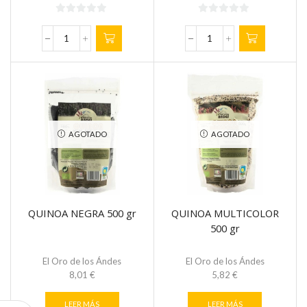
0
0
de
de
VINO
ACEITE
5
5
BLANCO
DE
ECO
ALMENDRA
-
DULCE
DIETMAR
ECOLÓGICO
JOVEN
REGENERATIVO
2021
100
AGOTADO
AGOTADO
75mlx6
ml
cantidad
cantidad
QUINOA NEGRA 500 gr
QUINOA MULTICOLOR
500 gr
El Oro de los Ándes
El Oro de los Ándes
8,01
€
5,82
€
LEER MÁS
LEER MÁS