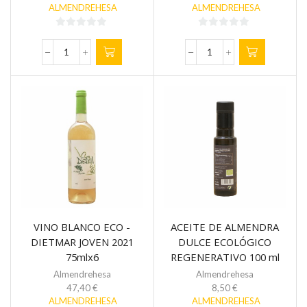
ALMENDREHESA
ALMENDREHESA
0
0
de
de
ACEITE
VINO
5
5
DE
TINTO
OLIVA
ECO
VIRGEN
-
EXTRA
PERIATE
ECO
JOVEN
REGENERATIVO
2021
-
75
ARBEQUINA
cl
500
cantidad
ml
cantidad
VINO BLANCO ECO -
ACEITE DE ALMENDRA
DIETMAR JOVEN 2021
DULCE ECOLÓGICO
75mlx6
REGENERATIVO 100 ml
Almendrehesa
Almendrehesa
47,40
€
8,50
€
ALMENDREHESA
ALMENDREHESA