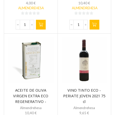
4,00
€
10,40
€
ALMENDREHESA
ALMENDREHESA
0
0
de
de
HARINA
ACEITE
5
5
DE
DE
ALMENDRA
OLIVA
81%
VIRGEN
DESENGRASADA
EXTRA
FINA
ECO
ECO
REGENERATIVO
REGENERATIVA
-
125
PICUAL
gr
500
cantidad
ml
cantidad
ACEITE DE OLIVA
VINO TINTO ECO -
VIRGEN EXTRA ECO
PERIATE JOVEN 2021 75
REGENERATIVO -
cl
ARBEQUINA 500 ml
Almendrehesa
Almendrehesa
10,40
€
9,65
€