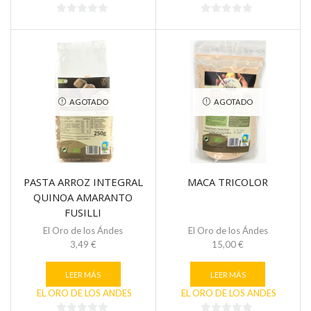
0
0
de
de
5
5
AGOTADO
AGOTADO
PASTA ARROZ INTEGRAL
MACA TRICOLOR
QUINOA AMARANTO
FUSILLI
El Oro de los Ándes
El Oro de los Ándes
3,49
€
15,00
€
LEER MÁS
LEER MÁS
EL ORO DE LOS ANDES
EL ORO DE LOS ANDES