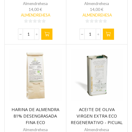
REGENERATIVA 500 gr
REGENERATIVA 500 gr
Almendrehesa
Almendrehesa
14,00
€
14,00
€
ALMENDREHESA
ALMENDREHESA
0
0
de
de
HARINA
HARINA
5
5
DE
DE
ALMENDRA
ALMENDRA
81%
81%
DESENGRASADA
DESENGRASADA
GRUESA
FINA
ECO
ECO
REGENERATIVA
REGENERATIVA
500
500
gr
gr
cantidad
cantidad
HARINA DE ALMENDRA
ACEITE DE OLIVA
81% DESENGRASADA
VIRGEN EXTRA ECO
FINA ECO
REGENERATIVO - PICUAL
REGENERATIVA 125 gr
500 ml
Almendrehesa
Almendrehesa