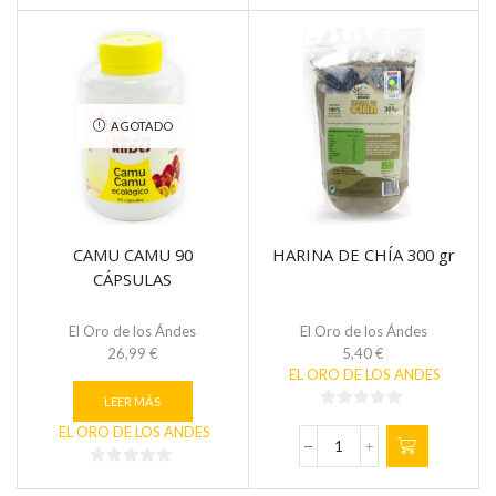
de
de
5
5
AGOTADO
CAMU CAMU 90
HARINA DE CHÍA 300 gr
CÁPSULAS
El Oro de los Ándes
El Oro de los Ándes
26,99
€
5,40
€
EL ORO DE LOS ANDES
LEER MÁS
0
EL ORO DE LOS ANDES
de
HARINA
5
DE
0