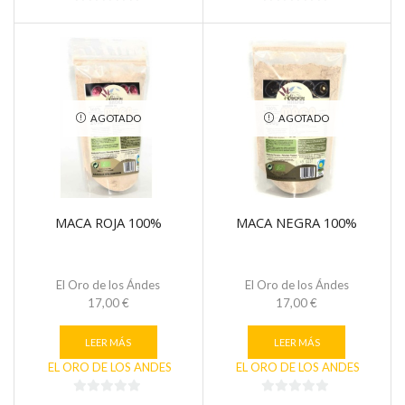
0
0
de
de
5
5
AGOTADO
AGOTADO
MACA ROJA 100%
MACA NEGRA 100%
El Oro de los Ándes
El Oro de los Ándes
17,00
€
17,00
€
LEER MÁS
LEER MÁS
EL ORO DE LOS ANDES
EL ORO DE LOS ANDES
0
0