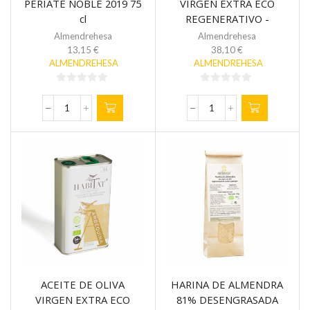
PERIATE NOBLE 2019 75
VIRGEN EXTRA ECO
cl
REGENERATIVO -
ARBEQUINA 3L
Almendrehesa
Almendrehesa
13,15
€
38,10
€
ALMENDREHESA
ALMENDREHESA
0
0
de
de
VINO
ACEITE
5
5
TINTO
DE
ECO
OLIVA
-
VIRGEN
PERIATE
EXTRA
NOBLE
ECO
2019
REGENERATIVO
75
-
cl
ARBEQUINA
cantidad
3L
cantidad
ACEITE DE OLIVA
HARINA DE ALMENDRA
VIRGEN EXTRA ECO
81% DESENGRASADA