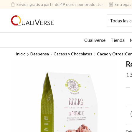
Envios gratis a partir de 49 euros por productor
Entregas 
Cualiverse
Tienda
N
Inicio
Despensa
Cacaos y Chocolates
Cacao y Otros|Cere
R
13
Ro
de
Pis
18
can
Eti