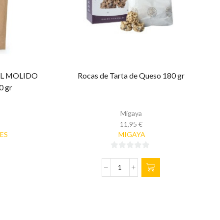
AL MOLIDO
Rocas de Tarta de Queso 180 gr
 gr
s
Migaya
11,95
€
DES
MIGAYA
0
de
Rocas
5
de
Tarta
de
Queso