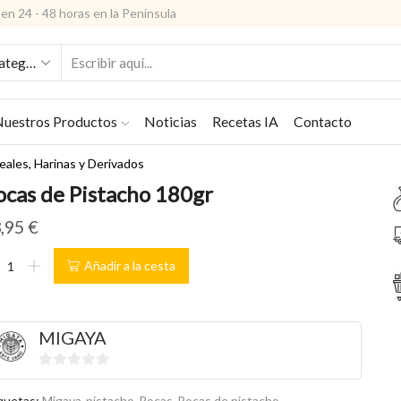
en 24 - 48 horas en la Península
ENTRADA
DE
BÚSQUEDA
uestros Productos
Noticias
Recetas IA
Contacto
ales, Harinas y Derivados
ocas de Pistacho 180gr
,95
€
cas
Añadir a la cesta
tacho
0gr
tidad
MIGAYA
0
de
quetas:
Migaya
,
pistacho
,
Rocas
,
Rocas de pistacho