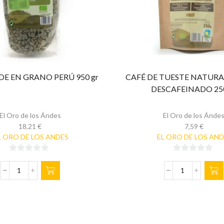
DE EN GRANO PERÚ 950 gr
CAFÉ DE TUESTE NATUR
DESCAFEINADO 250
El Oro de los Ándes
El Oro de los Ánde
18,21
€
7,59
€
L ORO DE LOS ANDES
EL ORO DE LOS AN
0
0
de
de
CAFÉ
CAFÉ
5
5
VERDE
DE
EN
TUESTE
GRANO
NATURAL
PERÚ
MOLIDO