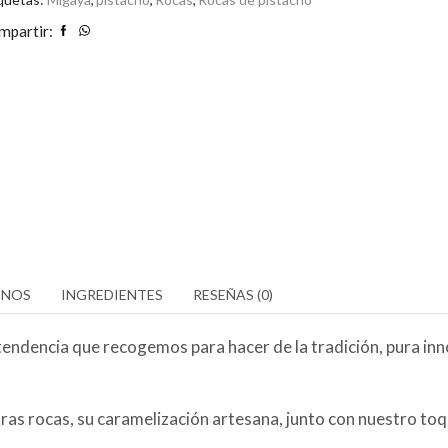
5
mpartir:
ENOS
INGREDIENTES
RESEÑAS (0)
 tendencia que recogemos para hacer de la tradición, pura inn
tras rocas, su caramelización artesana, junto con nuestro toq