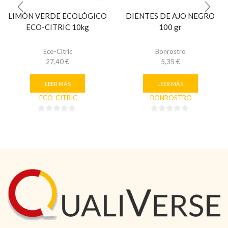
LIMÓN VERDE ECOLÓGICO
DIENTES DE AJO NEGRO
ECO-CITRIC 10kg
100 gr
Eco-Citric
Bonrostro
27,40
€
5,35
€
LEER MÁS
LEER MÁS
ECO-CITRIC
BONROSTRO
0
0
de
de
5
5