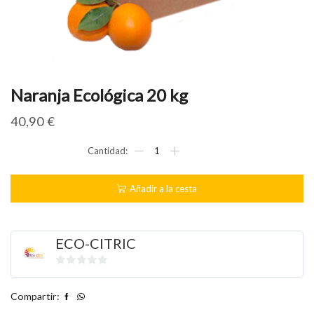
Naranja Ecológica 20 kg
40,90
€
Naranja
Ecológica
20
kg
Añadir a la cesta
cantidad
ECO-CITRIC
0
de
Compartir:
5