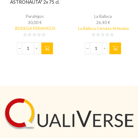
ASTRONAUTA" 2x 75 cl.
Perahigos
La Balluca
30,00
€
26,40
€
BODEGA PERAHIGOS
La Balluca Cerveza Artesana
0
0
de
de
VINO
CERVEZA
5
5
ROSADO
RUBIA
"EL
12x
ASTRONAUTA"
33
2x
cl.
75
cantidad
cl.
cantidad