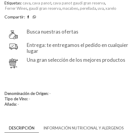
de
Etiquetas:
cava
,
cava panot
,
cava panot gaudí gran reserva
,
Ferrer Wines
,
gaudí gran reserva
,
macabeo
,
perellada
,
uva
,
xarelo
5
Compartir:
Busca nuestras ofertas
Entrega: te entregamos el pedido en cualquier
lugar
Una gran selección de los mejores productos
Denominación de Origen:
-
Tipo de Vino:
-
Añada:
-
DESCRIPCIÓN
INFORMACIÓN NUTRICIONAL Y ALERGENOS