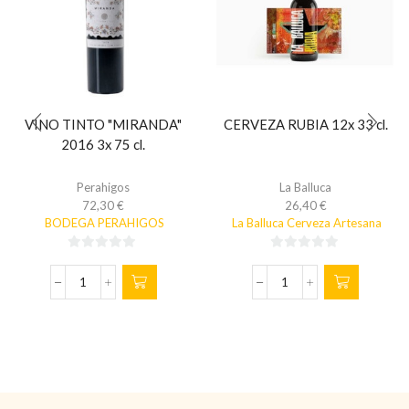
VINO TINTO "MIRANDA"
CERVEZA RUBIA 12x 33 cl.
2016 3x 75 cl.
Perahigos
La Balluca
72,30
€
26,40
€
BODEGA PERAHIGOS
La Balluca Cerveza Artesana
0
0
de
de
VINO
CERVEZA
5
5
TINTO
RUBIA
"MIRANDA"
12x
2016
33
3x
cl.
75
cantidad
cl.