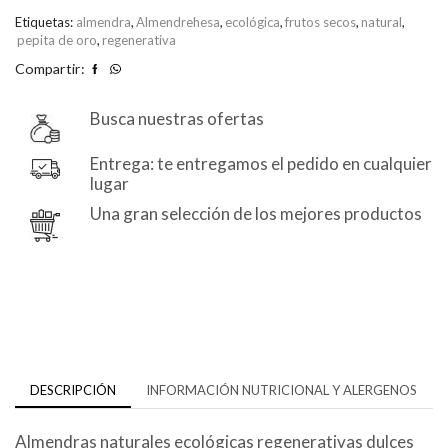
de
Etiquetas:
almendra
,
Almendrehesa
,
ecológica
,
frutos secos
,
natural
,
pepita de oro
,
regenerativa
5
Compartir:
Busca nuestras ofertas
Entrega: te entregamos el pedido en cualquier
lugar
Una gran selección de los mejores productos
DESCRIPCIÓN
INFORMACIÓN NUTRICIONAL Y ALERGENOS
Almendras naturales ecológicas regenerativas dulces