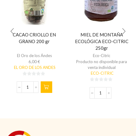
CACAO CRIOLLO EN
MIEL DE MONTAÑA
GRANO 200 gr
ECOLÓGICA ECO-CITRIC
250gr
El Oro de los Ándes
Eco-Citric
6,00
€
Producto no disponible para
EL ORO DE LOS ANDES
venta individual
ECO-CITRIC
0
0
de
CACAO
de
5
CRIOLLO
MIEL
5
EN
DE
GRANO
MONTAÑA
200
ECOLÓGICA
gr
ECO-
cantidad
CITRIC
250gr
cantidad