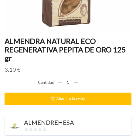
ALMENDRA NATURAL ECO
REGENERATIVA PEPITA DE ORO 125
gr
3,10
€
ALMENDRA
NATURAL
ECO
REGENERATIVA
Añadir a la cesta
PEPITA
DE
ORO
125
ALMENDREHESA
gr
cantidad
0