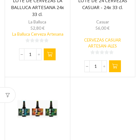
LOTE DE CERVEZAS LA
LOTE DE 24 CERVEZAS
BALLUCA ARTESANA 24x
CASUAR - 24x 33 cl.
33 cl.
La Balluca
Casuar
52,80
€
56,00
€
La Balluca Cerveza Artesana
CERVEZAS CASUAR
ARTESAN-ALES
0
de
LOTE
0
5
DE
de
CERVEZAS
LOTE
5
LA
DE
BALLUCA
24
ARTESANA
CERVEZAS
24x
CASUAR
33
-
cl.
24x
cantidad
33
cl.
cantidad