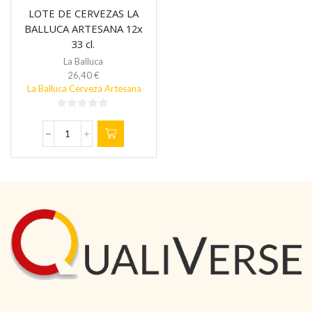
LOTE DE CERVEZAS LA
BALLUCA ARTESANA 12x
33 cl.
La Balluca
26,40
€
La Balluca Cerveza Artesana
0
de
LOTE
5
DE
CERVEZAS
LA
BALLUCA
ARTESANA
12x
33
cl.
cantidad