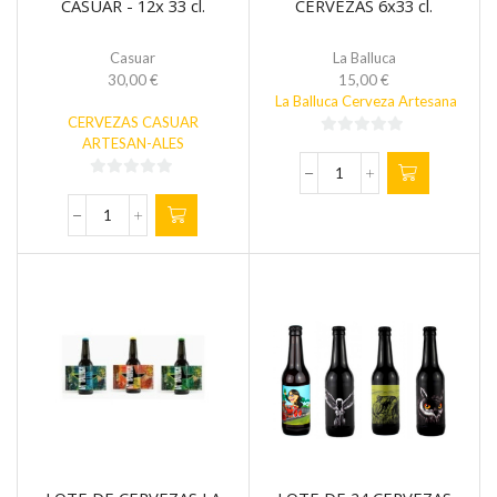
CASUAR - 12x 33 cl.
CERVEZAS 6x33 cl.
Casuar
La Balluca
30,00
€
15,00
€
La Balluca Cerveza Artesana
CERVEZAS CASUAR
ARTESAN-ALES
0
de
PACK
0
5
REGALO
de
LOTE
6
5
DE
CERVEZAS
12
6x33
CERVEZAS
cl.
CASUAR
cantidad
-
12x
33
cl.
cantidad