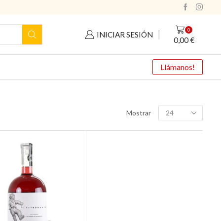
0
INICIAR SESIÓN
0,00
€
Llámanos!
Productos
Mostrar
por
pagina