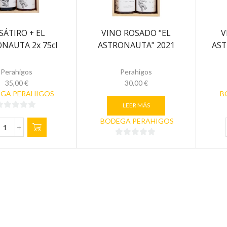
 SÁTIRO + EL
VINO ROSADO "EL
V
NAUTA 2x 75cl
ASTRONAUTA" 2021
AST
Perahigos
Perahigos
35,00
€
30,00
€
GA PERAHIGOS
B
LEER MÁS
0
BODEGA PERAHIGOS
de
EL
SÁTIRO
0
+
de
EL
5
ASTRONAUTA
2x
75cl
cantidad