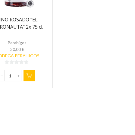
INO ROSADO "EL
RONAUTA" 2x 75 cl.
Perahigos
30,00
€
ODEGA PERAHIGOS
0
de
VINO
5
ROSADO
"EL
ASTRONAUTA"
2x
75
cl.
cantidad