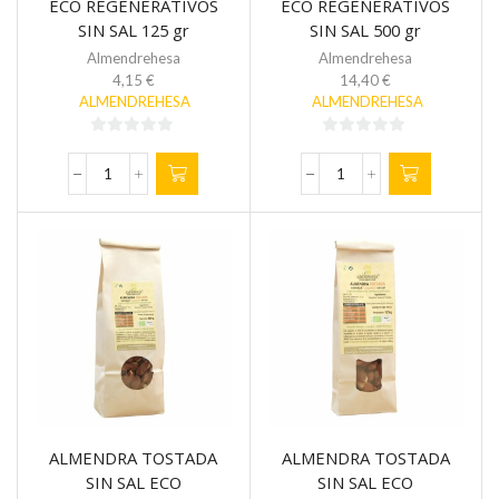
ECO REGENERATIVOS
ECO REGENERATIVOS
SIN SAL 125 gr
SIN SAL 500 gr
Almendrehesa
Almendrehesa
4,15
€
14,40
€
ALMENDREHESA
ALMENDREHESA
0
0
de
de
PISTACHOS
PISTACHOS
5
5
TOSTADOS
TOSTADOS
ECO
ECO
REGENERATIVOS
REGENERATIVOS
SIN
SIN
SAL
SAL
125
500
gr
gr
cantidad
cantidad
ALMENDRA TOSTADA
ALMENDRA TOSTADA
SIN SAL ECO
SIN SAL ECO