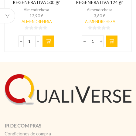
REGENERATIVA 500 gr
REGENERATIVA 124 gr
Almendrehesa
Almendrehesa
12,90
€
3,60
€
ALMENDREHESA
ALMENDREHESA
0
0
de
de
ALMENDRA
ALMENDRA
5
5
TOSTADA
TOSTADA
SIN
SIN
SAL
SAL
ECO
ECO
REGENERATIVA
REGENERATIVA
500
124
gr
gr
cantidad
cantidad
IR DE COMPRAS
Condiciones de compra