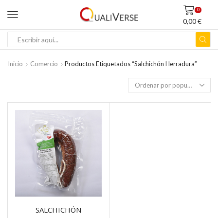
0
0,00
€
ENTRADA
DE
BÚSQUEDA
Inicio
Comercio
Productos Etiquetados “salchichón Herradura”
SALCHICHÓN