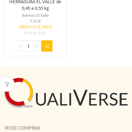
HERRADURA EL VALLE de
0,45 a 0,55 kg
Ibéricos El Valle
7,50
€
IBÉRICOS EL VALLE
0
de
SALCHICHÓN
5
HERRADURA
EL
VALLE
de
0,45
a
0,55
kg
cantidad
IR DE COMPRAS