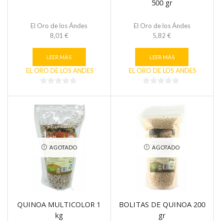
500 gr
El Oro de los Ándes
El Oro de los Ándes
8,01
€
5,82
€
LEER MÁS
LEER MÁS
EL ORO DE LOS ANDES
EL ORO DE LOS ANDES
0
0
de
de
5
5
AGOTADO
AGOTADO
QUINOA MULTICOLOR 1
BOLITAS DE QUINOA 200
kg
gr