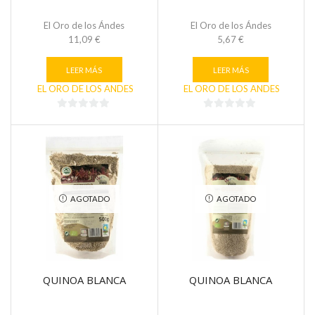
El Oro de los Ándes
El Oro de los Ándes
11,09
€
5,67
€
LEER MÁS
LEER MÁS
EL ORO DE LOS ANDES
EL ORO DE LOS ANDES
0
0
de
de
5
5
AGOTADO
AGOTADO
QUINOA BLANCA
QUINOA BLANCA