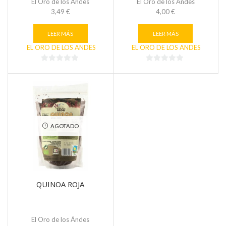
El Oro de los Ándes
El Oro de los Ándes
3,49
€
4,00
€
LEER MÁS
LEER MÁS
EL ORO DE LOS ANDES
EL ORO DE LOS ANDES
0
0
de
de
5
5
AGOTADO
QUINOA ROJA
El Oro de los Ándes