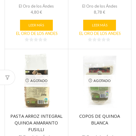
El Oro de los Ándes
El Oro de los Ándes
4,80
€
8,78
€
LEER MÁS
LEER MÁS
EL ORO DE LOS ANDES
EL ORO DE LOS ANDES
0
0
de
de
5
5
AGOTADO
AGOTADO
PASTA ARROZ INTEGRAL
COPOS DE QUINOA
QUINOA AMARANTO
BLANCA
FUSILLI