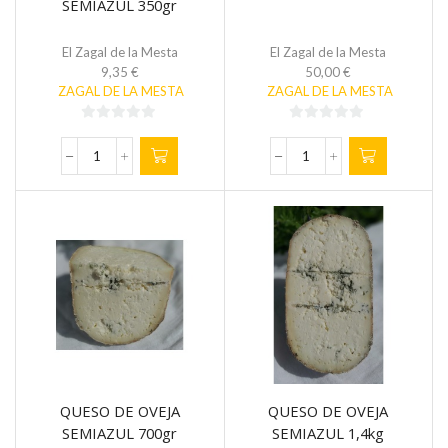
SEMIAZUL 350gr
El Zagal de la Mesta
El Zagal de la Mesta
9,35
€
50,00
€
ZAGAL DE LA MESTA
ZAGAL DE LA MESTA
0
0
de
de
QUESO
LOTE
5
5
DE
2
OVEJA
"AROMAS"
SEMIAZUL
cantidad
350gr
cantidad
QUESO DE OVEJA
QUESO DE OVEJA
SEMIAZUL 700gr
SEMIAZUL 1,4kg