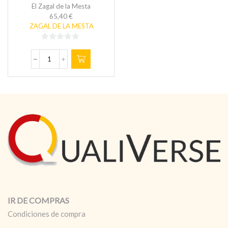
El Zagal de la Mesta
65,40
€
ZAGAL DE LA MESTA
0
de
QUESO
5
DE
OVEJA
SEMIAZUL
2,8kg
cantidad
IR DE COMPRAS
Condiciones de compra