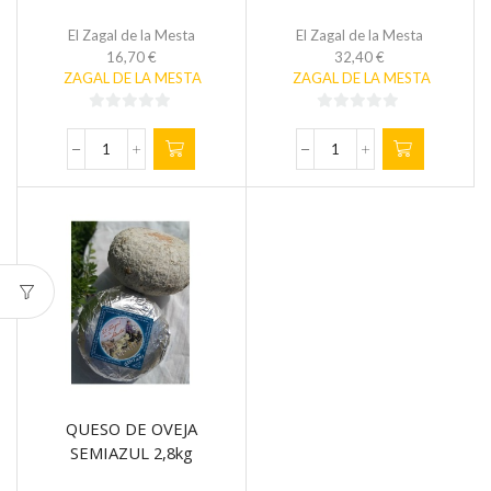
El Zagal de la Mesta
El Zagal de la Mesta
16,70
€
32,40
€
ZAGAL DE LA MESTA
ZAGAL DE LA MESTA
0
0
de
de
QUESO
QUESO
5
5
DE
DE
OVEJA
OVEJA
SEMIAZUL
SEMIAZUL
700gr
1,4kg
cantidad
cantidad
QUESO DE OVEJA
SEMIAZUL 2,8kg