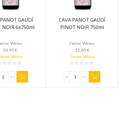
 PANOT GAUDÍ
CAVA PANOT GAUDÍ
 NOIR 6x750ml
PINOT NOIR 750ml
errer Wines
Ferrer Wines
58,90
€
11,80
€
Ferrer Wines
Ferrer Wines
0
0
de
de
CAVA
CAVA
5
PANOT
PANOT
GAUDÍ
GAUDÍ
PINOT
PINOT
NOIR
NOIR
6x750ml
750ml
cantidad
cantidad