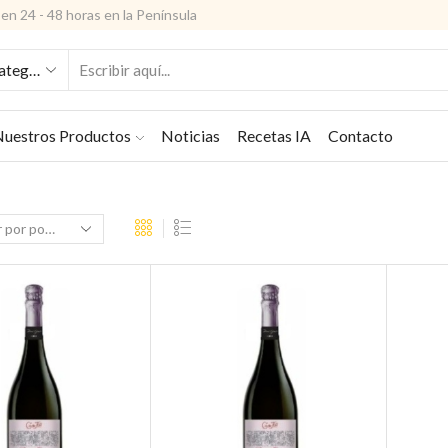
en 24 - 48 horas en la Península
ENTRADA
DE
BÚSQUEDA
uestros Productos
Noticias
Recetas IA
Contacto