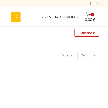
0
INICIAR SESIÓN
0,00
€
Llámanos!
Productos
Mostrar
por
pagina