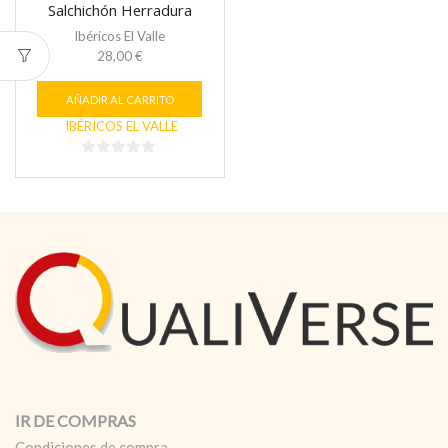
Salchichón Herradura
Ibérico, 1 Cabecero
Ibéricos El Valle
Embuchado
28,00
€
AÑADIR AL CARRITO
IBÉRICOS EL VALLE
0
de
5
IR DE COMPRAS
Condiciones de compra