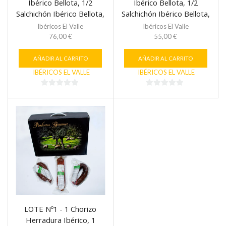
Ibérico Bellota, 1/2
Ibérico Bellota, 1/2
Salchichón Ibérico Bellota,
Salchichón Ibérico Bellota,
1/2 Lomo Ibérico Cebo
1/2 Lomo Ibérico Cebo
Ibéricos El Valle
Ibéricos El Valle
Campo, 1 Cabecero
Campo, 1 Caja
76,00
€
55,00
€
Embuchado 1 Bandeja de
Jamón Cebo 250 g
AÑADIR AL CARRITO
AÑADIR AL CARRITO
IBÉRICOS EL VALLE
IBÉRICOS EL VALLE
0
0
de
de
5
5
LOTE Nº1 - 1 Chorizo
Herradura Ibérico, 1