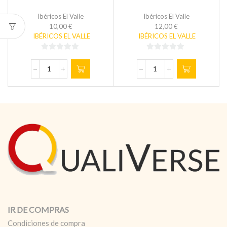
Ibéricos El Valle
Ibéricos El Valle
10,00
€
12,00
€
IBÉRICOS EL VALLE
IBÉRICOS EL VALLE
0
0
de
de
LONCHEADO
LONCHEADO
5
5
DE
DE
JAMÓN
JAMÓN
EL
EL
VALLE
VALLE
250
300
gr
gr
cantidad
cantidad
IR DE COMPRAS
Condiciones de compra