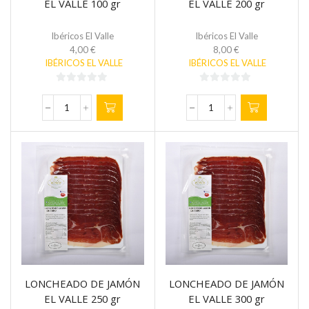
EL VALLE 100 gr
EL VALLE 200 gr
Ibéricos El Valle
Ibéricos El Valle
4,00
€
8,00
€
IBÉRICOS EL VALLE
IBÉRICOS EL VALLE
0
0
de
de
LONCHEADO
LONCHEADO
5
5
DE
DE
JAMÓN
JAMÓN
EL
EL
VALLE
VALLE
100
200
gr
gr
cantidad
cantidad
LONCHEADO DE JAMÓN
LONCHEADO DE JAMÓN
EL VALLE 250 gr
EL VALLE 300 gr