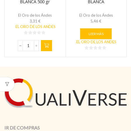
BLANCA 500 gr
BLANCA
El Oro de los Ándes
El Oro de los Ándes
3,31
€
5,46
€
EL ORO DE LOS ANDES
LEER MÁS
0
EL ORO DE LOS ANDES
de
AZÚCAR
5
DE
0
CAÑA
de
BLANCA
5
500
gr
cantidad
IR DE COMPRAS