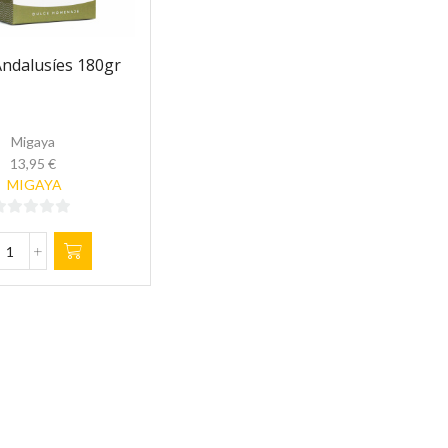
Andalusíes 180gr
Migaya
13,95
€
MIGAYA
0
de
Rocas
Andalusíes
180gr
cantidad