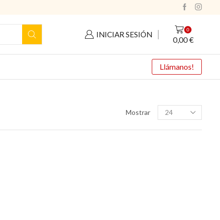
0
INICIAR SESIÓN
0,00
€
Llámanos!
Productos
Mostrar
por
pagina