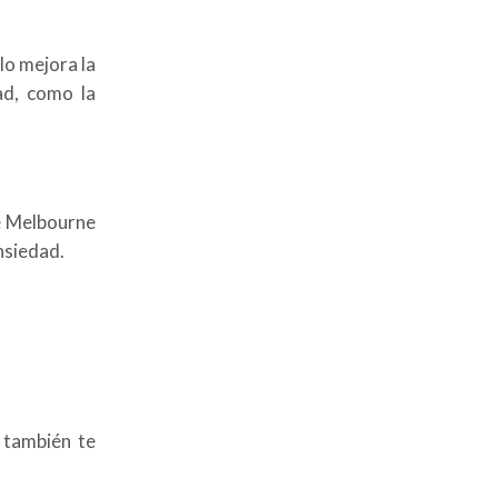
lo mejora la
ad, como la
de Melbourne
nsiedad.
 también te