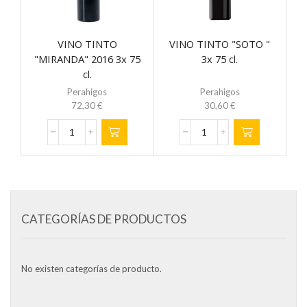
VINO TINTO
VINO TINTO "SOTO "
"MIRANDA" 2016 3x 75
3x 75 cl.
cl.
Perahigos
Perahigos
72,30
€
30,60
€
VINO
VINO
TINTO
TINTO
"MIRANDA"
"SOTO
2016
"
3x
3x
75
75
cl.
cl.
CATEGORÍAS DE PRODUCTOS
cantidad
cantidad
No existen categorías de producto.