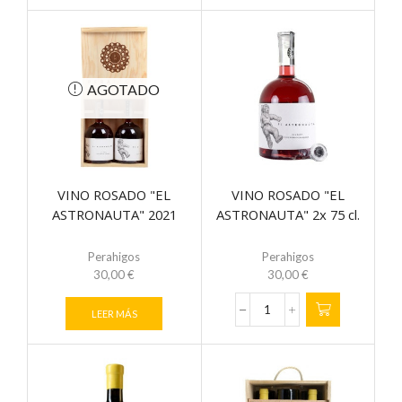
BLANCO
"EL
SÁTIRO"
2020
2x
75
AGOTADO
cl.
cantidad
VINO ROSADO "EL
VINO ROSADO "EL
ASTRONAUTA" 2021
ASTRONAUTA" 2x 75 cl.
Perahigos
Perahigos
30,00
€
30,00
€
LEER MÁS
VINO
ROSADO
"EL
ASTRONAUTA"
2x
75