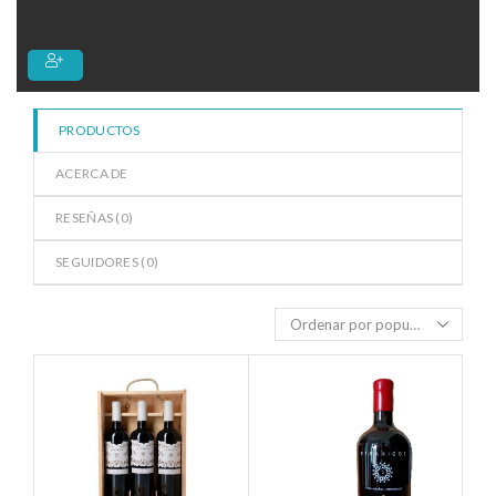
de
5
PRODUCTOS
ACERCA DE
RESEÑAS (
0
)
SEGUIDORES (
0
)