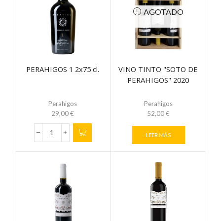
cl.
AGOTADO
cantidad
PERAHIGOS 1 2x75 cl.
VINO TINTO "SOTO DE
PERAHIGOS" 2020
Perahigos
Perahigos
29,00
€
52,00
€
LEER MÁS
PERAHIGOS
1
2x75
cl.
cantidad