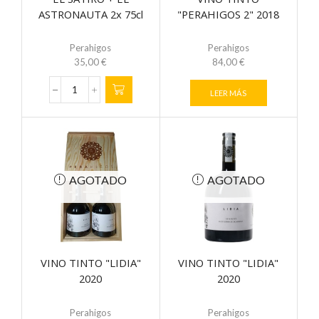
ASTRONAUTA 2x 75cl
"PERAHIGOS 2" 2018
Perahigos
Perahigos
35,00
€
84,00
€
LEER MÁS
EL
SÁTIRO
+
EL
ASTRONAUTA
2x
75cl
AGOTADO
AGOTADO
cantidad
VINO TINTO "LIDIA"
VINO TINTO "LIDIA"
2020
2020
Perahigos
Perahigos