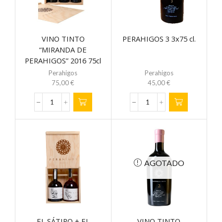
VINO TINTO
PERAHIGOS 3 3x75 cl.
“MIRANDA DE
PERAHIGOS” 2016 75cl
x3 caja
Perahigos
Perahigos
75,00
€
45,00
€
VINO
PERAHIGOS
TINTO
3
“MIRANDA
3x75
DE
cl.
PERAHIGOS”
cantidad
2016
AGOTADO
75cl
x3
caja
cantidad
EL SÁTIRO + EL
VINO TINTO