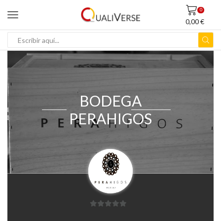
0
0,00
€
ENTRADA
DE
BÚSQUEDA
BODEGA
PERAHIGOS
0