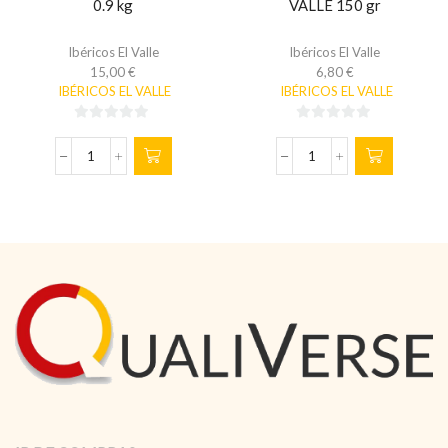
0.9 kg
VALLE 150 gr
Ibéricos El Valle
Ibéricos El Valle
15,00
€
6,80
€
IBÉRICOS EL VALLE
IBÉRICOS EL VALLE
0
0
de
de
MORCÓN
LONCHEADO
5
5
EL
DE
VALLE
LOMO
de
EL
0.8
VALLE
a
150
0.9
gr
kg
cantidad
cantidad