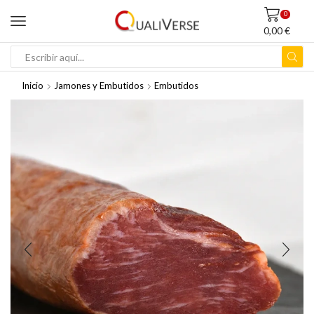
0
0,00
€
ENTRADA
DE
Inicio
Jamones y Embutidos
Embutidos
BÚSQUEDA