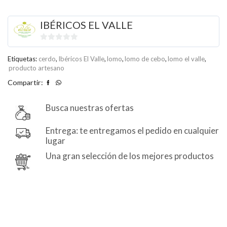
1,4
kg
IBÉRICOS EL VALLE
cantidad
0
de
Etiquetas:
cerdo
,
Ibéricos El Valle
,
lomo
,
lomo de cebo
,
lomo el valle
,
producto artesano
5
Compartir:
Busca nuestras ofertas
Entrega: te entregamos el pedido en cualquier
lugar
Una gran selección de los mejores productos