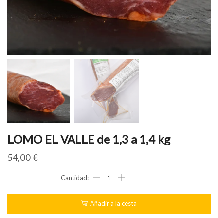
LOMO EL VALLE de 1,3 a 1,4 kg
54,00
€
LOMO
EL
VALLE
de
Añadir a la cesta
1,3
a