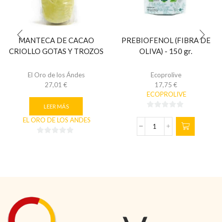
MANTECA DE CACAO
PREBIOFENOL (FIBRA DE
CRIOLLO GOTAS Y TROZOS
OLIVA) - 150 gr.
El Oro de los Ándes
Ecoprolive
27,01
€
17,75
€
ECOPROLIVE
LEER MÁS
0
EL ORO DE LOS ANDES
de
PREBIOFENOL
5
(FIBRA
0
DE
de
OLIVA)
5
-
150
gr.
cantidad