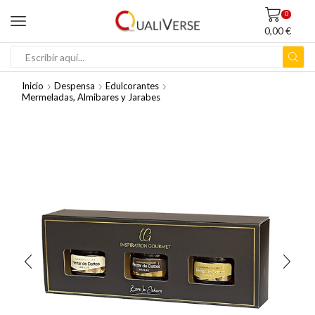
0
0,00
€
ENTRADA
DE
Inicio
Despensa
Edulcorantes
BÚSQUEDA
Mermeladas, Almibares y Jarabes