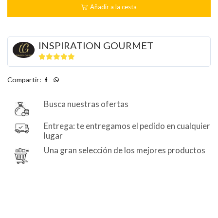
DE
Añadir a la cesta
DÁTIL
100%
NATURAL
–
INSPIRATION GOURMET
3
x
25
5
de 5
GR
Compartir:
cantidad
Busca nuestras ofertas
Entrega: te entregamos el pedido en cualquier
lugar
Una gran selección de los mejores productos